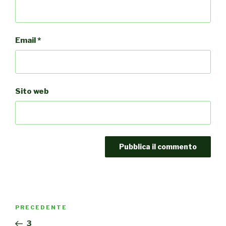
Email
*
Sito web
Navigazione
PRECEDENTE
Articolo
articoli
precedente:
3