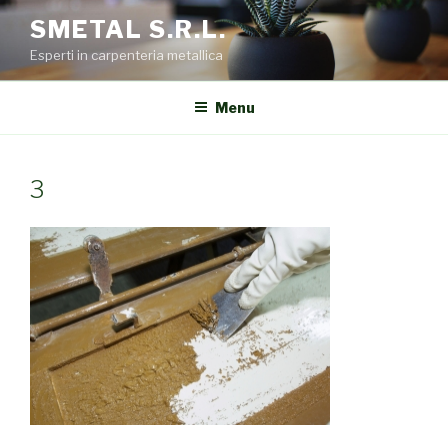
Salta
SMETAL S.R.L.
al
Esperti in carpenteria metallica
contenuto
Menu
3