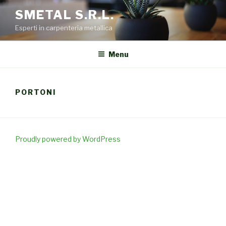
Salta
SMETAL S.R.L.
al
Esperti in carpenteria metallica
contenuto
Menu
PORTONI
Proudly powered by WordPress