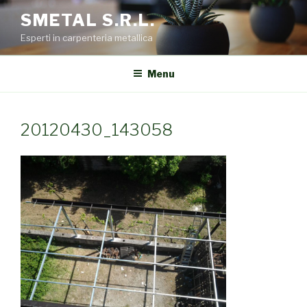
Salta
SMETAL S.R.L.
al
Esperti in carpenteria metallica
contenuto
Menu
20120430_143058