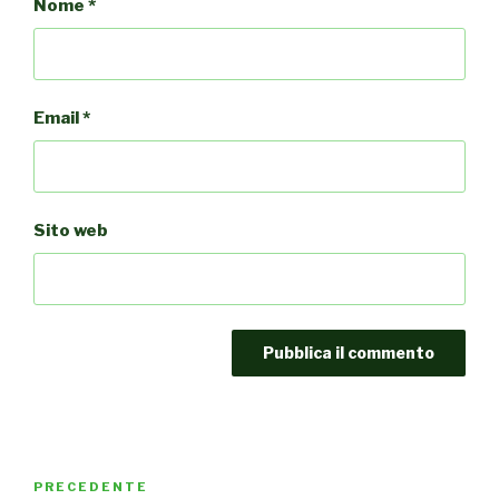
Nome
*
Email
*
Sito web
Navigazione
PRECEDENTE
Articolo