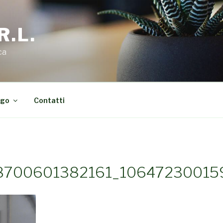
R.L.
ca
ogo
Contatti
8700601382161_10647230015