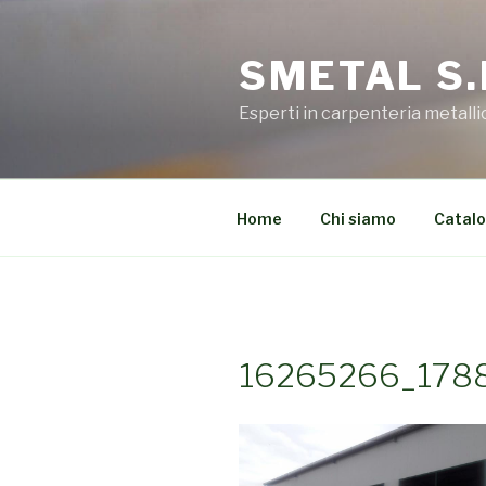
Salta
al
SMETAL S.
contenuto
Esperti in carpenteria metalli
Home
Chi siamo
Catal
16265266_178