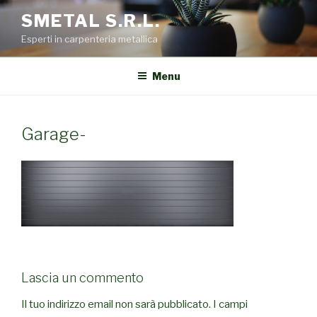
Salta
SMETAL S.R.L.
al
Esperti in carpenteria metallica
contenuto
Menu
Garage-
Lascia un commento
Il tuo indirizzo email non sarà pubblicato.
I campi