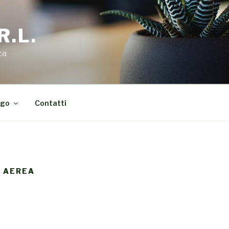
R.L.
ca
ogo
Contatti
 AEREA