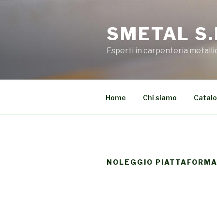
Salta
al
SMETAL S.
contenuto
Esperti in carpenteria metalli
Home
Chi siamo
Catal
NOLEGGIO PIATTAFORMA