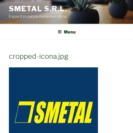
Salta
SMETAL S.R.L.
al
Esperti in carpenteria metallica
contenuto
Menu
cropped-icona.jpg