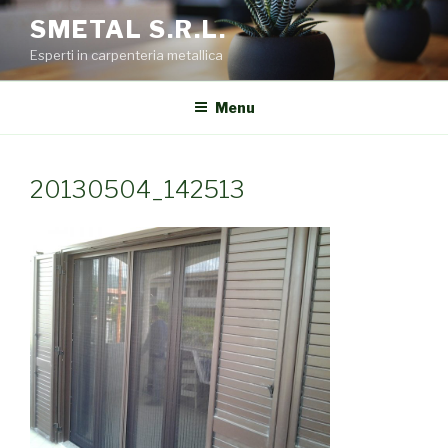
Salta
SMETAL S.R.L.
al
Esperti in carpenteria metallica
contenuto
Menu
20130504_142513