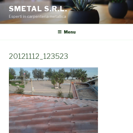
Salta
SMETAL S.R.L.
al
Esperti in carpenteria metallica
contenuto
Menu
20121112_123523