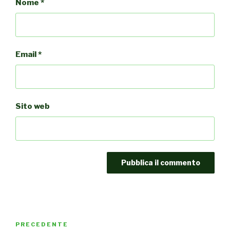
Nome
*
Email
*
Sito web
Navigazione
PRECEDENTE
Articolo