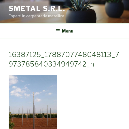
Salta
SMETAL S.R.L.
al
Esperti in carpenteria metallica
contenuto
Menu
16387125_1788707748048113_7
973785840334949742_n