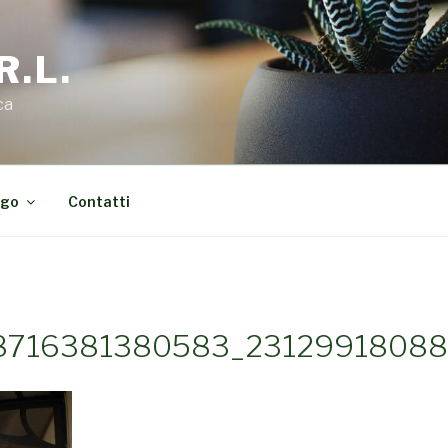
R.L.
ca
ogo
Contatti
8716381380583_2312991808