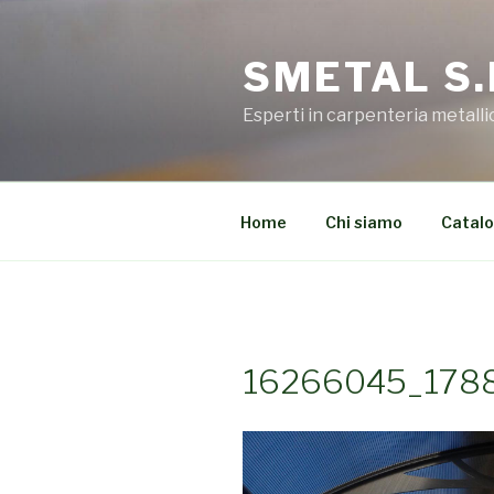
Salta
al
SMETAL S.
contenuto
Esperti in carpenteria metalli
Home
Chi siamo
Catal
16266045_178